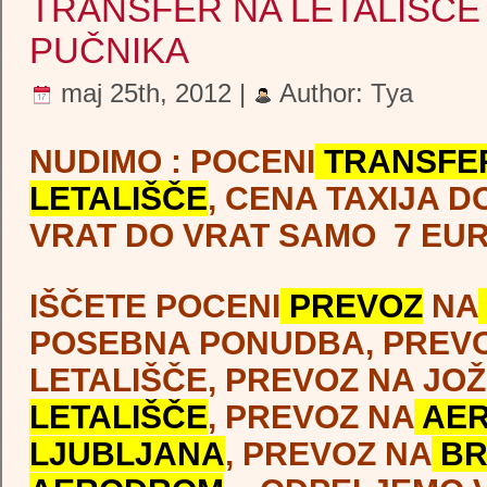
TRANSFER NA LETALIŠČE
KOMBI PREVOZ, airport
PUČNIKA
transfer, transfer from,
maj 25th, 2012 |
Author:
Tya
transfer to, taxi from, taxi to
rogaška, beld lake, viva
NUDIMO : POCENI
TRANSFE
LETALIŠČE
, CENA TAXIJA D
mayer, graz airport, salzbur
VRAT DO VRAT SAMO 7 EUR
airport, maribor benetke,
benetke transfer, ronči
IŠČETE POCENI
PREVOZ
NA
transfer, najcenejši skupinsk
POSEBNA PONUDBA, PREV
transfer, prevoz oseb, pocen
LETALIŠČE, PREVOZ NA JO
LETALIŠČE
, PREVOZ NA
AE
kombi prevoz , na letališče
LJUBLJANA
, PREVOZ NA
BR
bologna, bergamo, milano,