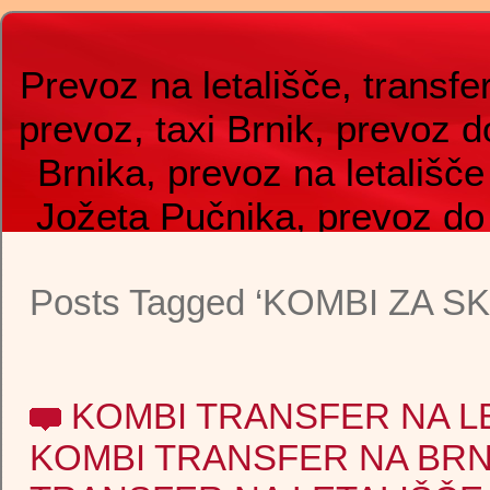
Prevoz na letališče, transfer
prevoz, taxi Brnik, prevoz d
Brnika, prevoz na letališče
Jožeta Pučnika, prevoz do
Benetk, prevoz do Celovca
Posts Tagged ‘KOMBI ZA S
taxi do letališča, prevozi Tax
brnik, prevoz do Ronkija,
shuttle, airport shuttle, taxi 
KOMBI TRANSFER NA L
Zagreba, taxi do letališča,
KOMBI TRANSFER NA BRN
kombi prevoz na letališče,