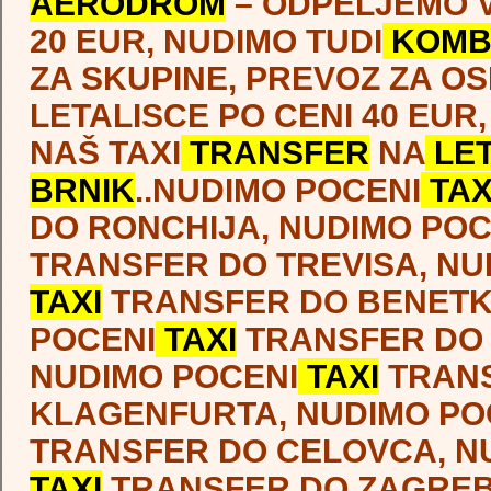
AERODROM
– ODPELJEMO 
malpensa, trst centrale, boo
20 EUR, NUDIMO TUDI
KOMB
airport taxi, book airport
ZA SKUPINE, PREVOZ ZA O
shuttle, shuttle timetable,
LETALISCE PO CENI 40 EUR,
shared transfers, shuttle
NAŠ TAXI
TRANSFER
NA
LET
BRNIK
..NUDIMO POCENI
TAX
prevoz, shuttle kombi, prev
DO RONCHIJA, NUDIMO POC
iz hotela, prevoz do hotela,
TRANSFER DO TREVISA, NU
Ljubljana airport transfer
TAXI
TRANSFER DO BENETK
Prevoz, transfer, taxi, shuttle- najcenejši, poceni – pre
POCENI
TAXI
TRANSFER DO 
oseb, skupinski prevoz,taksi,taxi do Brnika, shuttle, shut
shutel, šatl,taxi do Brnika,poceni transfer, poceni prev
NUDIMO POCENI
TAXI
TRAN
poceni kombi prevoz transfer, prevoz s kombijem, pre
KLAGENFURTA, NUDIMO PO
Benetke,prevoz Pučnik, taxi do letališča, letališče Trst
prevoz do Benetk, nizkocenovni prevozi, šatl, airport
TRANSFER DO CELOVCA, N
ljubljana taxi,shuttle bus pucnik, ljubljana airport taxi,
TAXI
TRANSFER DO ZAGREB
ljubljana airport transfer