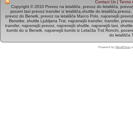
Contact Us
|
Terms 
Copyright © 2010 Prevoz na letališče, prevoz do letališča, prevoz i
poceni taxi prevoz transfer iz letališča,shuttle do letališča,prevoz,
prevoz do Benetk, prevoz na letališče Marco Polo, najcenejši prevoz d
Benetke, shuttle Ljubljana Trst, najcenejši transfer, transfer, prev
transfer, najcenejši prevoz, najcenejši shuttle, najcenejši taxi, shut
kombi do iz Benetk, najcenejši kombi iz Letačša Trst Ronchi, poce
do letališča 
Powered by
WordPress
a