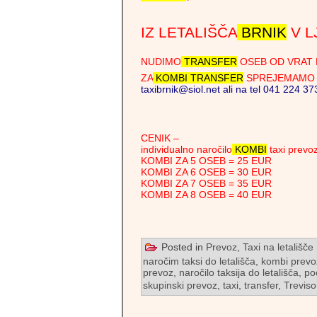
IZ LETALIŠČA
BRNIK
V L
NUDIMO
TRANSFER
OSEB OD VRAT 
ZA
KOMBI
TRANSFER
SPREJEMAMO R
taxibrnik@siol.net ali na tel 041 224 37
CENIK –
individualno naročilo
KOMBI
taxi prevo
KOMBI ZA 5 OSEB = 25 EUR
KOMBI ZA 6 OSEB = 30 EUR
KOMBI ZA 7 OSEB = 35 EUR
KOMBI ZA 8 OSEB = 40 EUR
Posted in
Prevoz
,
Taxi na letališče
naročim taksi do letališča
,
kombi prevo
prevoz
,
naročilo taksija do letališča
,
po
skupinski prevoz
,
taxi
,
transfer
,
Treviso