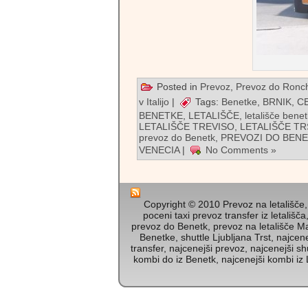
Posted in
Prevoz
,
Prevoz do Ronch
v Italijo
|
Tags:
Benetke
,
BRNIK
,
C
BENETKE
,
LETALIŠČE
,
letališče bene
LETALIŠČE TREVISO
,
LETALIŠČE TR
prevoz do Benetk
,
PREVOZI DO BEN
VENECIA
|
No Comments »
Copyright © 2010 Prevoz na letališče, 
poceni taxi prevoz transfer iz letališča
prevoz do Benetk, prevoz na letališče Mar
Benetke, shuttle Ljubljana Trst, najcene
transfer, najcenejši prevoz, najcenejši sh
kombi do iz Benetk, najcenejši kombi iz