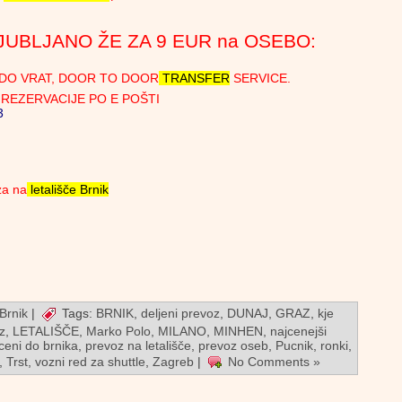
JUBLJANO ŽE ZA 9 EUR na OSEBO:
DO VRAT, DOOR TO DOOR
TRANSFER
SERVICE.
EZERVACIJE PO E POŠTI
3
za na
letališče Brnik
 Brnik
|
Tags:
BRNIK
,
deljeni prevoz
,
DUNAJ
,
GRAZ
,
kje
z
,
LETALIŠČE
,
Marko Polo
,
MILANO
,
MINHEN
,
najcenejši
ceni do brnika
,
prevoz na letališče
,
prevoz oseb
,
Pucnik
,
ronki
,
,
Trst
,
vozni red za shuttle
,
Zagreb
|
No Comments »