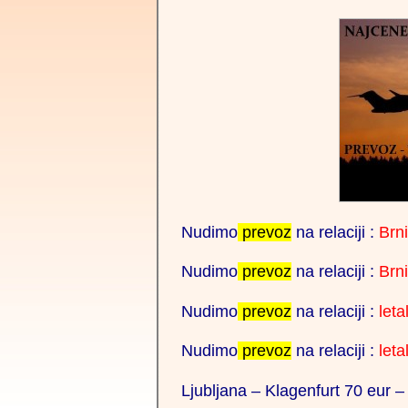
KOMBI PREVOZ
transfer, tran
transfer to, taxi 
rogaška, beld 
mayer, graz airp
airport, marib
Nudimo
prevoz
na relaciji :
Brn
benetke trans
Nudimo
prevoz
na relaciji :
Brni
transfer, najcene
transfer, prevoz
Nudimo
prevoz
na relaciji :
leta
kombi prevoz , n
Nudimo
prevoz
na relaciji :
leta
bologna, berga
Ljubljana – Klagenfurt 70 eur –