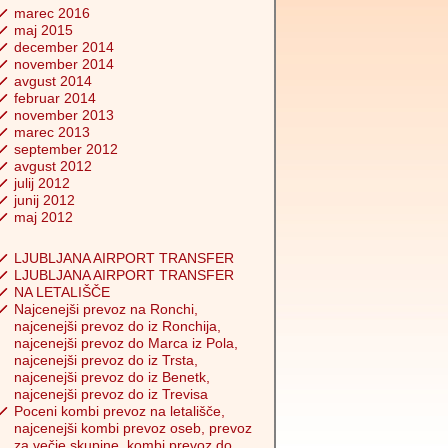
marec 2016
maj 2015
december 2014
november 2014
avgust 2014
februar 2014
november 2013
marec 2013
september 2012
avgust 2012
julij 2012
junij 2012
maj 2012
LJUBLJANA AIRPORT TRANSFER
LJUBLJANA AIRPORT TRANSFER
NA LETALIŠČE
Najcenejši prevoz na Ronchi,
najcenejši prevoz do iz Ronchija,
najcenejši prevoz do Marca iz Pola,
najcenejši prevoz do iz Trsta,
najcenejši prevoz do iz Benetk,
najcenejši prevoz do iz Trevisa
Poceni kombi prevoz na letališče,
najcenejši kombi prevoz oseb, prevoz
za večje skupine, kombi prevoz do