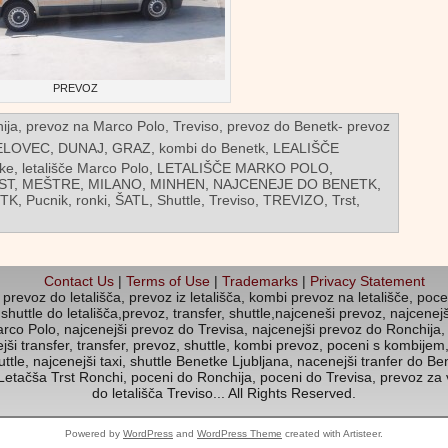
PREVOZ
ija, prevoz na Marco Polo, Treviso, prevoz do Benetk- prevoz
ELOVEC
,
DUNAJ
,
GRAZ
,
kombi do Benetk
,
LEALIŠČE
tke
,
letališče Marco Polo
,
LETALIŠČE MARKO POLO
,
ST
,
MEŠTRE
,
MILANO
,
MINHEN
,
NAJCENEJE DO BENETK
,
ETK
,
Pucnik
,
ronki
,
ŠATL
,
Shuttle
,
Treviso
,
TREVIZO
,
Trst
,
Contact Us
|
Terms of Use
|
Trademarks
|
Privacy Statement
prevoz do letališča, prevoz iz letališča, kombi prevoz na letališče, pocen
,shuttle do letališča,prevoz, transfer, shuttle,najceneši prevoz, najcenejš
co Polo, najcenejši prevoz do Trevisa, najcenejši prevoz do Ronchija, le
jši transfer, transfer, prevoz, shuttle, kombi prevoz, poceni s kombijem, 
uttle, najcenejši taxi, shuttle Benetke Ljubljana, nacenejši tranfer do Be
 Letačša Trst Ronchi, poceni do Ronchija, poceni do Trevisa, prevoz z
do letališča Treviso... All Rights Reserved.
Powered by
WordPress
and
WordPress Theme
created with Artisteer.