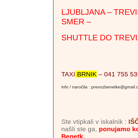
LJUBLJANA – TREVI
SMER –
SHUTTLE DO TREVI
TAXI
BRNIK
– 041 755 53
info / naročila : prevozbenetke@gmail
Ste vtipkali v iskalnik :
IŠ
našli ste ga,
ponujamo k
Benetk,