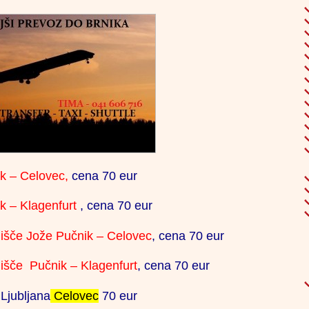
, airport
sfer from,
from, taxi to,
lake, viva
ort, salzburg
or benetke,
ik – Celovec,
cena 70 eur
fer, ronči
k – Klagenfurt
, cena 70 eur
jši skupinski
 oseb, poceni
lišče Jože Pučnik – Celovec
, cena 70 eur
a letališče,
lišče Pučnik – Klagenfurt
, cena 70 eur
mo, milano,
 Ljubljana
Celovec
70 eur