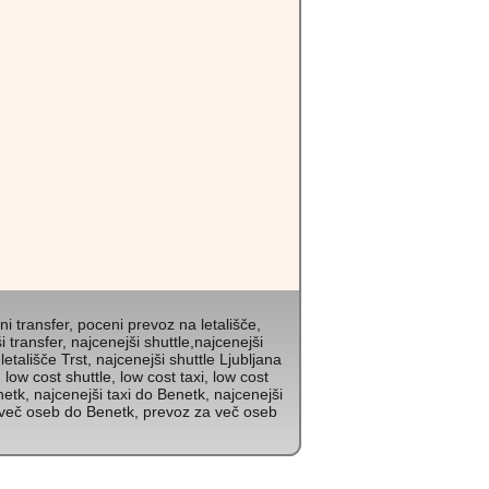
i transfer, poceni prevoz na letališče,
i transfer, najcenejši shuttle,najcenejši
tališče Trst, najcenejši shuttle Ljubljana
low cost shuttle, low cost taxi, low cost
netk, najcenejši taxi do Benetk, najcenejši
a več oseb do Benetk, prevoz za več oseb