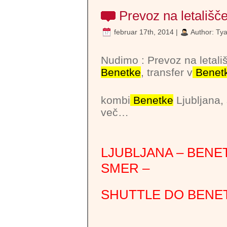
Prevoz na letališ
februar 17th, 2014 |
Author:
Ty
Nudimo : Prevoz na letali
Benetke
, transfer v
Benet
kombi
Benetke
Ljubljana, 
več…
LJUBLJANA – BENET
SMER –
SHUTTLE DO BENET