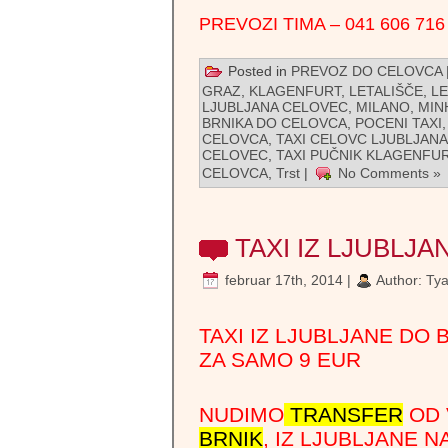
malpensa, trst c
PREVOZI TIMA – 041 606 716 
airport taxi, b
Posted in
PREVOZ DO CELOVCA
shuttle, shuttle
GRAZ
,
KLAGENFURT
,
LETALIŠČE
,
LE
LJUBLJANA CELOVEC
,
MILANO
,
MIN
BRNIKA DO CELOVCA
,
POCENI TAXI
shared transfe
CELOVCA
,
TAXI CELOVC LJUBLJANA
CELOVEC
,
TAXI PUČNIK KLAGENFU
prevoz, shuttle 
CELOVCA
,
Trst
|
No Comments »
iz hotela, prevo
TAXI IZ LJUBLJ
Ljubljana airpo
februar 17th, 2014 |
Author:
Ty
Prevoz, transfer, taxi, shuttle- n
oseb, skupinski prevoz,taksi,taxi d
shutel, šatl,taxi do Brnika,poceni
TAXI IZ LJUBLJANE DO 
poceni kombi prevoz transfer, pr
ZA SAMO 9 EUR
Benetke,prevoz Pučnik, taxi do le
prevoz do Benetk, nizkocenovni 
NUDIMO
TRANSFER
OD 
ljubljana taxi,shuttle bus pucnik,
BRNIK
, IZ LJUBLJANE N
ljubljana airport 