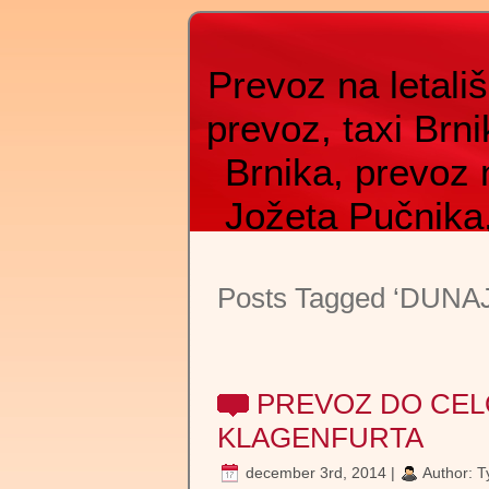
Prevoz na letališ
prevoz, taxi Brn
Brnika, prevoz 
Jožeta Pučnika
Benetk, prevoz 
Posts Tagged ‘DUNAJ
taxi do letališča,
brnik, prevoz 
shuttle, airport sh
PREVOZ DO CEL
Zagreba, taxi do
KLAGENFURTA
kombi prevoz na
december 3rd, 2014 |
Author:
T