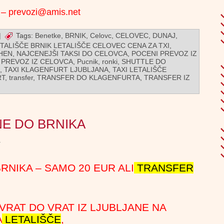
entrale, book
– prevozi@amis.net
ook airport
|
Tags:
Benetke
,
BRNIK
,
Celovc
,
CELOVEC
,
DUNAJ
,
 timetable,
TALIŠČE BRNIK LETALIŠČE CELOVEC CENA ZA TXI
,
HEN
,
NAJCENEJŠI TAKSI DO CELOVCA
,
POCENI PREVOZ IZ
,
PREVOZ IZ CELOVCA
,
Pucnik
,
ronki
,
SHUTTLE DO
rs, shuttle
,
TAXI KLAGENFURT LJUBLJANA
,
TAXI LETALIŠČE
RT
,
transfer
,
TRANSFER DO KLAGENFURTA
,
TRANSFER IZ
kombi, prevoz
z do hotela,
ANE DO BRNIKA
rt transfer
a
ajcenejši, poceni – prevoz
o Brnika, shuttle, shutle,
 transfer, poceni prevoz,
BRNIKA – SAMO 20 EUR ALI
TRANSFER
evoz s kombijem, prevoz
tališča, letališče Trst,
prevozi, šatl, airport
VRAT DO VRAT IZ LJUBLJANE NA
 ljubljana airport taxi,
A
LETALIŠČE
,
transfer