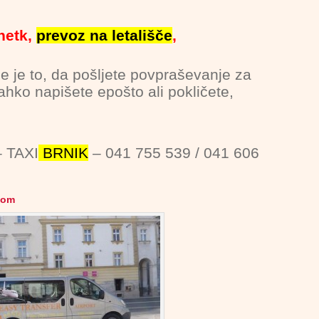
netk,
prevoz na letališče
,
e je to, da pošljete povpraševanje za
ahko napišete epošto ali pokličete,
– TAXI
BRNIK
– 041 755 539 / 041 606
com