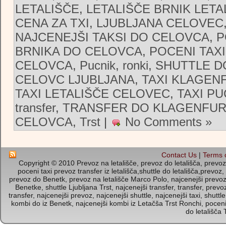
LETALIŠČE
,
LETALIŠČE BRNIK LET
CENA ZA TXI
,
LJUBLJANA CELOVEC
NAJCENEJŠI TAKSI DO CELOVCA
,
P
BRNIKA DO CELOVCA
,
POCENI TAXI
CELOVCA
,
Pucnik
,
ronki
,
SHUTTLE D
CELOVC LJUBLJANA
,
TAXI KLAGEN
TAXI LETALIŠČE CELOVEC
,
TAXI P
transfer
,
TRANSFER DO KLAGENFUR
CELOVCA
,
Trst
|
No Comments »
Contact Us
|
Terms 
Copyright © 2010 Prevoz na letališče, prevoz do letališča, prevoz i
poceni taxi prevoz transfer iz letališča,shuttle do letališča,prevoz,
prevoz do Benetk, prevoz na letališče Marco Polo, najcenejši prevoz d
Benetke, shuttle Ljubljana Trst, najcenejši transfer, transfer, prev
transfer, najcenejši prevoz, najcenejši shuttle, najcenejši taxi, shut
kombi do iz Benetk, najcenejši kombi iz Letačša Trst Ronchi, poce
do letališča 