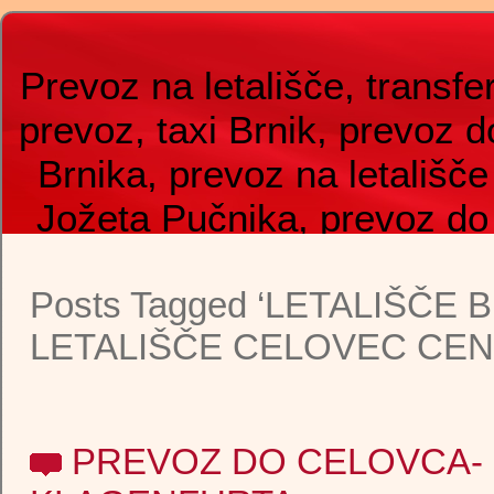
Prevoz na letališče, transfer
prevoz, taxi Brnik, prevoz d
Brnika, prevoz na letališče
Jožeta Pučnika, prevoz do
Benetk, prevoz do Celovca
Posts Tagged ‘LETALIŠČE 
taxi do letališča, prevozi Tax
LETALIŠČE CELOVEC CENA
brnik, prevoz do Ronkija,
shuttle, airport shuttle, taxi 
Zagreba, taxi do letališča,
PREVOZ DO CELOVCA-
kombi prevoz na letališče,